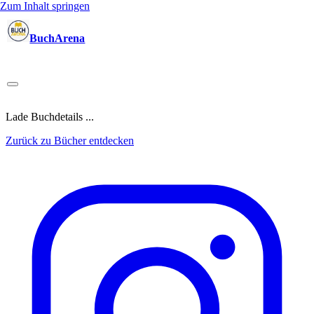
Zum Inhalt springen
BuchArena
Bücher
Autoren
Sprecher
Blogger
(Test)Leser
Lektoren
News
Blog
Podcast
Kalender
Anmelden
Lade Buchdetails ...
Zurück zu Bücher entdecken