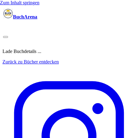
Zum Inhalt springen
BuchArena
Bücher
Autoren
Sprecher
Blogger
(Test)Leser
Lektoren
News
Blog
Podcast
Kalender
Anmelden
Lade Buchdetails ...
Zurück zu Bücher entdecken