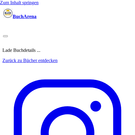
Zum Inhalt springen
BuchArena
Bücher
Autoren
Sprecher
Blogger
(Test)Leser
Lektoren
News
Blog
Podcast
Kalender
Anmelden
Lade Buchdetails ...
Zurück zu Bücher entdecken