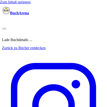
Zum Inhalt springen
BuchArena
Bücher
Autoren
Sprecher
Blogger
(Test)Leser
Lektoren
News
Blog
Podcast
Kalender
Anmelden
Lade Buchdetails ...
Zurück zu Bücher entdecken