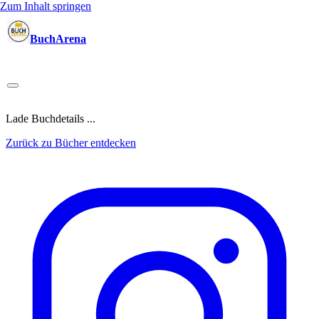
Zum Inhalt springen
BuchArena
Bücher
Autoren
Sprecher
Blogger
(Test)Leser
Lektoren
News
Blog
Podcast
Kalender
Anmelden
Lade Buchdetails ...
Zurück zu Bücher entdecken