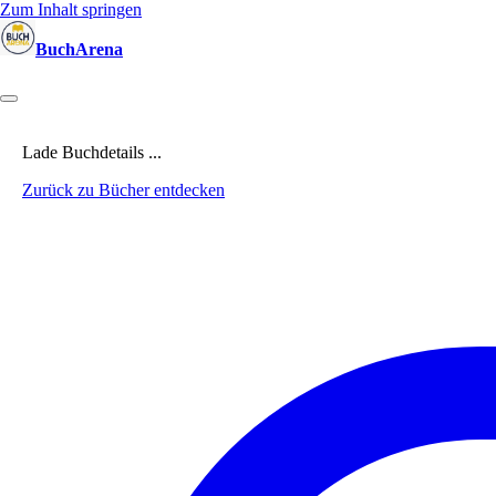
Zum Inhalt springen
BuchArena
Bücher
Autoren
Sprecher
Blogger
(Test)Leser
Lektoren
News
Lade Buchdetails ...
Zurück zu Bücher entdecken