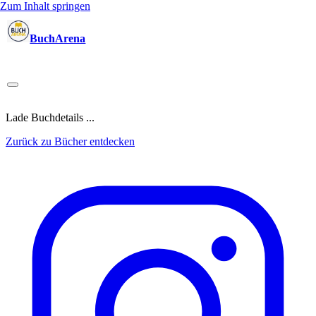
Zum Inhalt springen
BuchArena
Bücher
Autoren
Sprecher
Blogger
(Test)Leser
Lektoren
News
Blog
Podcast
Kalender
Anmelden
Lade Buchdetails ...
Zurück zu Bücher entdecken