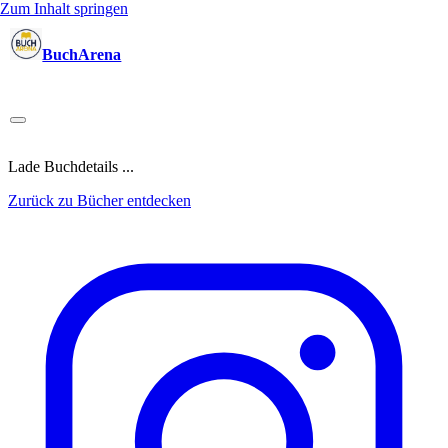
Zum Inhalt springen
BuchArena
Bücher
Autoren
Sprecher
Blogger
(Test)Leser
Lektoren
News
Blog
Podcast
Kalender
Anmelden
Lade Buchdetails ...
Zurück zu Bücher entdecken