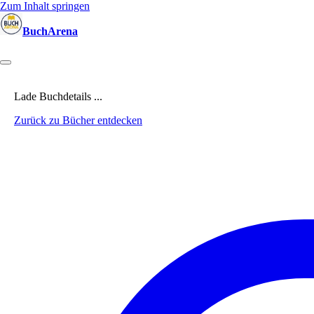
Zum Inhalt springen
BuchArena
Bücher
Autoren
Sprecher
Blogger
(Test)Leser
Lektoren
News
Lade Buchdetails ...
Zurück zu Bücher entdecken