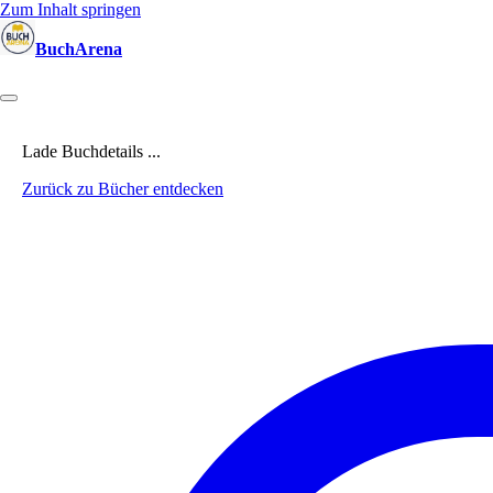
Zum Inhalt springen
BuchArena
Bücher
Autoren
Sprecher
Blogger
(Test)Leser
Lektoren
News
Lade Buchdetails ...
Zurück zu Bücher entdecken