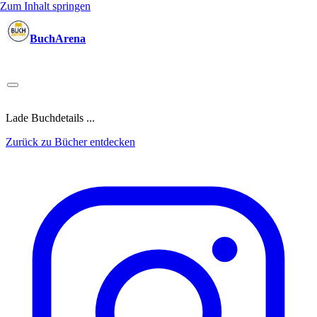
Zum Inhalt springen
BuchArena
Bücher
Autoren
Sprecher
Blogger
(Test)Leser
Lektoren
News
Blog
Podcast
Kalender
Anmelden
Lade Buchdetails ...
Zurück zu Bücher entdecken