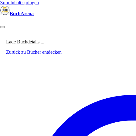
Zum Inhalt springen
BuchArena
Bücher
Autoren
Sprecher
Blogger
(Test)Leser
Lektoren
News
Lade Buchdetails ...
Zurück zu Bücher entdecken