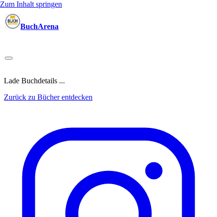
Zum Inhalt springen
BuchArena
Bücher
Autoren
Sprecher
Blogger
(Test)Leser
Lektoren
News
Blog
Podcast
Kalender
Anmelden
Lade Buchdetails ...
Zurück zu Bücher entdecken