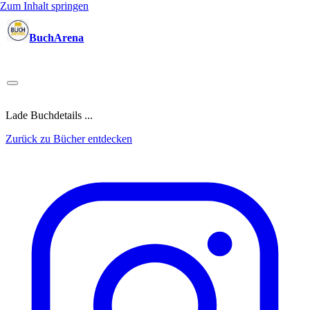
Zum Inhalt springen
BuchArena
Bücher
Autoren
Sprecher
Blogger
(Test)Leser
Lektoren
News
Blog
Podcast
Kalender
Anmelden
Lade Buchdetails ...
Zurück zu Bücher entdecken