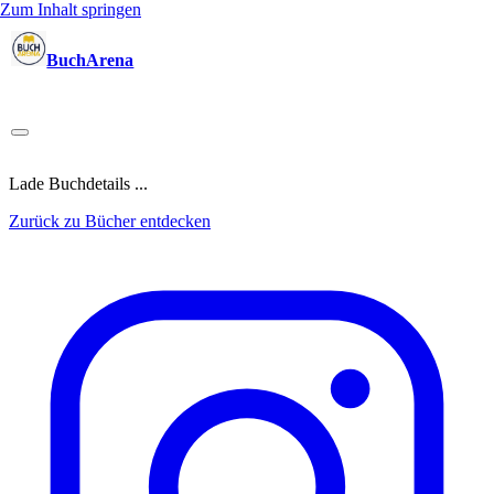
Zum Inhalt springen
BuchArena
Bücher
Autoren
Sprecher
Blogger
(Test)Leser
Lektoren
News
Blog
Podcast
Kalender
Anmelden
Lade Buchdetails ...
Zurück zu Bücher entdecken