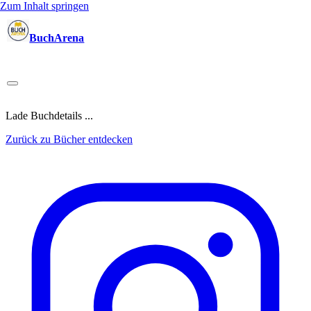
Zum Inhalt springen
BuchArena
Bücher
Autoren
Sprecher
Blogger
(Test)Leser
Lektoren
News
Blog
Podcast
Kalender
Anmelden
Lade Buchdetails ...
Zurück zu Bücher entdecken