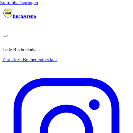
Zum Inhalt springen
BuchArena
Bücher
Autoren
Sprecher
Blogger
(Test)Leser
Lektoren
News
Blog
Podcast
Kalender
Anmelden
Lade Buchdetails ...
Zurück zu Bücher entdecken