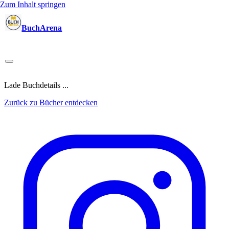
Zum Inhalt springen
BuchArena
Bücher
Autoren
Sprecher
Blogger
(Test)Leser
Lektoren
News
Blog
Podcast
Kalender
Anmelden
Lade Buchdetails ...
Zurück zu Bücher entdecken