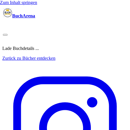
Zum Inhalt springen
BuchArena
Bücher
Autoren
Sprecher
Blogger
(Test)Leser
Lektoren
News
Blog
Podcast
Kalender
Anmelden
Lade Buchdetails ...
Zurück zu Bücher entdecken