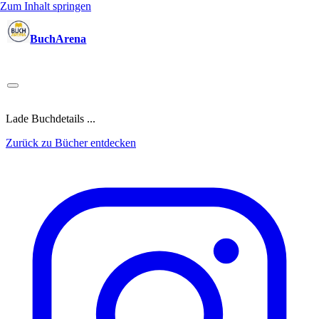
Zum Inhalt springen
BuchArena
Bücher
Autoren
Sprecher
Blogger
(Test)Leser
Lektoren
News
Blog
Podcast
Kalender
Anmelden
Lade Buchdetails ...
Zurück zu Bücher entdecken