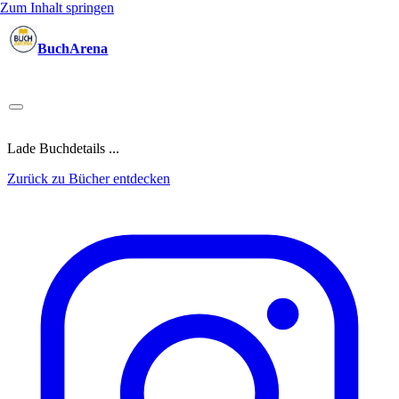
Zum Inhalt springen
BuchArena
Bücher
Autoren
Sprecher
Blogger
(Test)Leser
Lektoren
News
Blog
Podcast
Kalender
Anmelden
Lade Buchdetails ...
Zurück zu Bücher entdecken