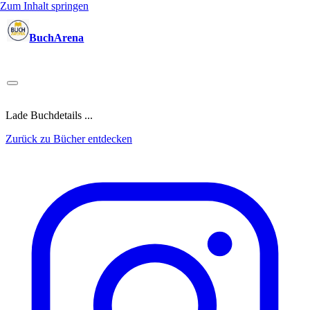
Zum Inhalt springen
BuchArena
Bücher
Autoren
Sprecher
Blogger
(Test)Leser
Lektoren
News
Blog
Podcast
Kalender
Anmelden
Lade Buchdetails ...
Zurück zu Bücher entdecken