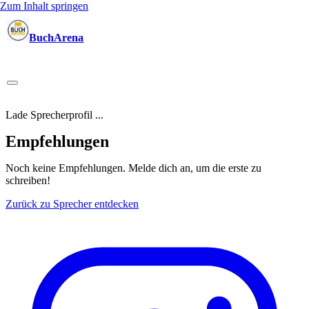
Zum Inhalt springen
BuchArena
Bücher
Autoren
Sprecher
Blogger
(Test)Leser
Lektoren
News
Blog
Podcast
Kalender
Anmelden
Lade Sprecherprofil ...
Empfehlungen
Noch keine Empfehlungen.
Melde dich an, um die erste zu
schreiben!
Zurück zu Sprecher entdecken