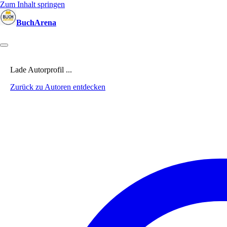
Zum Inhalt springen
BuchArena
Bücher
Autoren
Sprecher
Blogger
(Test)Leser
Lektoren
News
Lade Autorprofil ...
Zurück zu Autoren entdecken