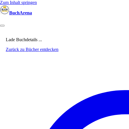
Zum Inhalt springen
BuchArena
Bücher
Autoren
Sprecher
Blogger
(Test)Leser
Lektoren
News
Lade Buchdetails ...
Zurück zu Bücher entdecken